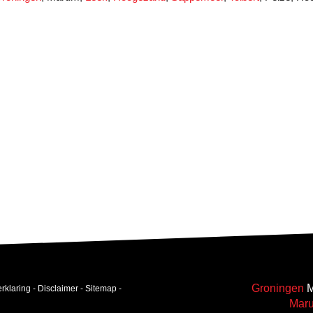
Groningen
M
rklaring
-
Disclaimer
-
Sitemap
-
Mar