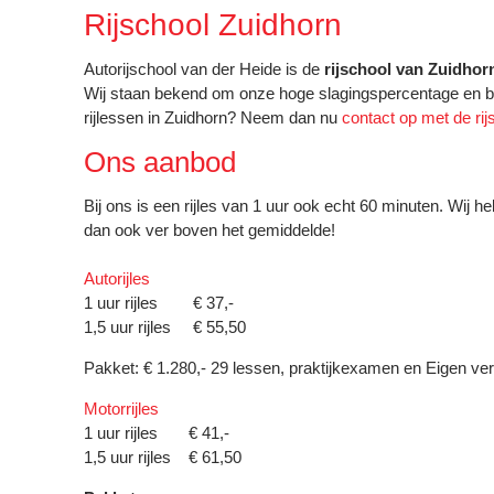
Rijschool Zuidhorn
Autorijschool van der Heide is de
rijschool van Zuidhor
Wij staan bekend om onze hoge slagingspercentage en bied
rijlessen in Zuidhorn? Neem dan nu
contact op met de rij
Ons aanbod
Bij ons is een rijles van 1 uur ook echt 60 minuten. Wij h
dan ook ver boven het gemiddelde!
Autorijles
1 uur rijles € 37,-
1,5 uur rijles € 55,50
Pakket: € 1.280,- 29 lessen, praktijkexamen en Eigen verk
Motorrijles
1 uur rijles € 41,-
1,5 uur rijles € 61,50