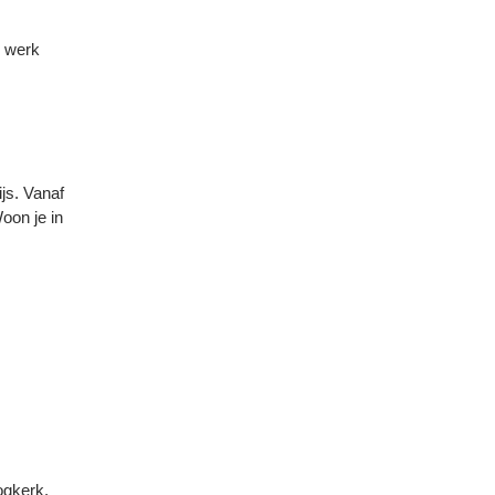
, werk
ijs. Vanaf
oon je in
ogkerk,