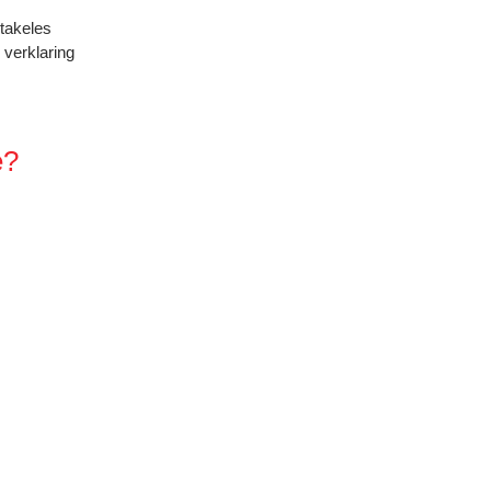
takeles
verklaring
e?