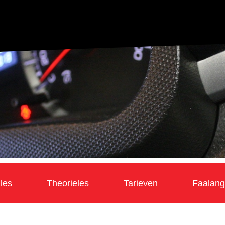
jles
Theorieles
Tarieven
Faalangs