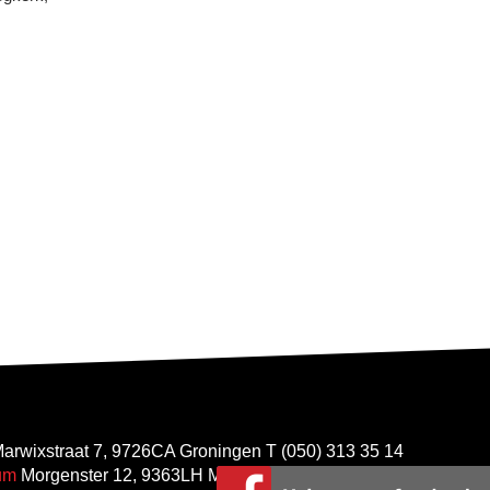
arwixstraat 7, 9726CA Groningen T (050) 313 35 14
um
Morgenster 12, 9363LH Marum T (0594) 64 40 84