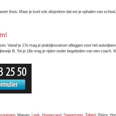
k weer thuis. Maar je kunt ook afspreken dat we je ophalen van school
em!
ssen. Vanaf je 17e mag je praktijkexamen afleggen voor het autorijbew
jbewijs B. Tot je 18e mag je rijden onder begeleiden van een coach. W
roningen
, Marum,
Leek
,
Hoogezand
,
Sappemeer
,
Tolbert
, Peize, Ho