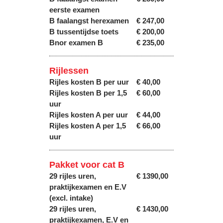
eerste examen
B faalangst herexamen
€ 247,00
B tussentijdse toets
€ 200,00
Bnor examen B
€ 235,00
Rijlessen
Rijles kosten B per uur
€ 40,00
Rijles kosten B per 1,5
€ 60,00
uur
Rijles kosten A per uur
€ 44,00
Rijles kosten A per 1,5
€ 66,00
uur
Pakket voor cat B
29 rijles uren,
€ 1390,00
praktijkexamen en E.V
(excl. intake)
29 rijles uren,
€ 1430,00
praktijkexamen, E.V en