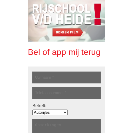
Bel of app mij terug
Betreft: