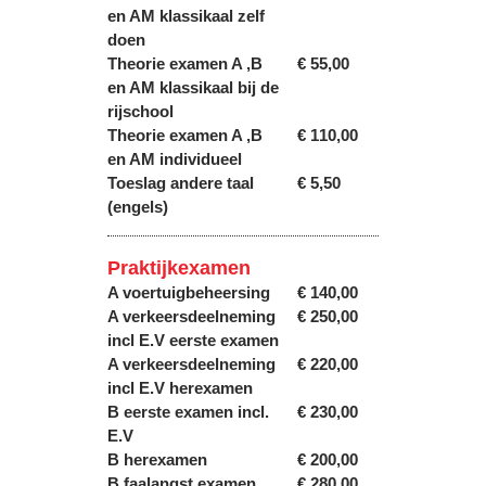
en AM klassikaal zelf
doen
Theorie examen A ,B
€ 55,00
en AM klassikaal bij de
rijschool
Theorie examen A ,B
€ 110,00
en AM individueel
Toeslag andere taal
€ 5,50
(engels)
Praktijkexamen
A voertuigbeheersing
€ 140,00
A verkeersdeelneming
€ 250,00
incl E.V eerste examen
A verkeersdeelneming
€ 220,00
incl E.V herexamen
B eerste examen incl.
€ 230,00
E.V
B herexamen
€ 200,00
B faalangst examen
€ 280,00