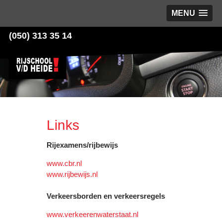
MENU
(050) 313 35 14
Links
Rijexamens/rijbewijs
www.cbr.nl
www.rijbewijs.nl
Verkeersborden en verkeersregels
www.verkeerenwaterstaat.nl