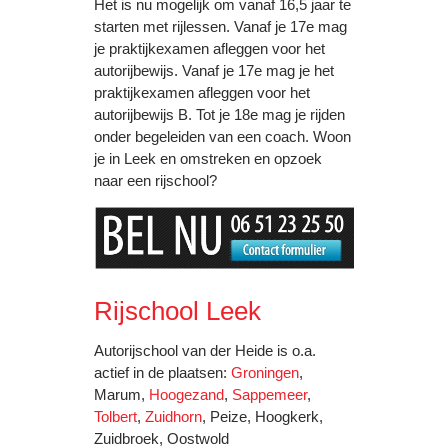
Het is nu mogelijk om vanaf 16,5 jaar te
starten met rijlessen. Vanaf je 17e mag
je praktijkexamen afleggen voor het
autorijbewijs. Vanaf je 17e mag je het
praktijkexamen afleggen voor het
autorijbewijs B. Tot je 18e mag je rijden
onder begeleiden van een coach. Woon
je in Leek en omstreken en opzoek
naar een rijschool?
Rijschool Leek
Autorijschool van der Heide is o.a.
actief in de plaatsen:
Groningen
,
Marum,
Hoogezand
,
Sappemeer
,
Tolbert
,
Zuidhorn
, Peize, Hoogkerk,
Zuidbroek, Oostwold