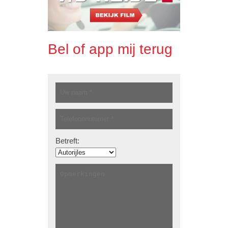
Bel of app mij terug
Betreft: