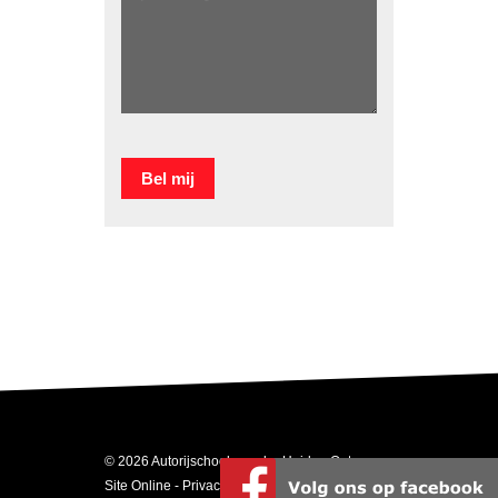
© 2026 Autorijschool van der Heide - Ontwerp:
Site Online
-
Privacyverklaring
-
Disclaimer
-