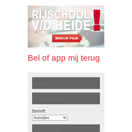
Bel of app mij terug
Betreft: